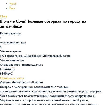
Next
Prev
Close
В ритме Сочи! Большая обзорная по городу на
автомобиле
Размер группы
4
Длительность тура
5
Место встречи
ул. Горького, 56, микрорайон Центральный, Сочи
Место окончания
Оговаривается индивидуально
Стоимость
6500
руб.
Оформить заказ
Отмена бесплатно за 48 часов
Во время экскурсии вы ознакомитесь с главными
достопримечательностями нашего красивого и уютного города-курорта.
Мы полюбуемся величественными зданиями Железнодорожного и
Морского вокзала, прогуляемся по главной пешеходной улице,
посмотрим на живописное морское побережье с горы Ахун и увидим