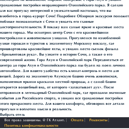
грандиозные постройки неординарного Олимпийского парка. Я сделаю
для вас прогулку интересной и увлекательной настолько, что вы
влюбитесь в город-курорт Сочи! Подробнее Обзорная экскурсия поможет
поближе познакомиться с Сочи и увидеть его главные
достопримечательности. Я покажу вам самые яркие и красивые места
нашего города. Мы осмотрим центр Сочи с его красивейшими
постройками и живописными улицами. Прогуляемся по излюбленной
улице горожан и туристов к знаменитому Морскому вокзалу, где
пришвартованы красивейшие яхты, и увидим место сьемок фильма
«Брильянтовая рука». Вы узнаете о истории Сочи, а также о его
современной жизни. Гора Ахун и Олимпийский парк Передвигаться от
центра до горы Ахун и Олимпийского парка мы будем на моем личном
автомобиле. Для вашего удобства есть климат-контроль и место для
вещей. Дорога на знаменитую Ахунскую башню очень живописная,
наполненная яркими красками местной природы, а с самой башни
откроется волшебный вид, от которого «захватывает дух». После
отправимся в легендарный Олимпийский парк, где проходили значимые
события для Российского спорта, и увидим все грандиозные постройки
этого прекрасного места. Для вашего комфорта, обговорим все детали
прогулки и воплотим мысли в реальность.
Выбрать отель
Все права защищены. @ ГК Атлант. ⎸
Оплата
⎸
Реквизиты
⎸
Политика конфиденциальности