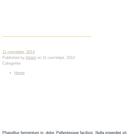
VESTI BULUM COMMODO VOLUTPAT
11 сентября, 2014
Published by
Atlant
on
11 сентября, 2014
Categories
Home
Phasellus fermentum in, dolor. Pellentesque facilisis. Nulla imperdiet sit