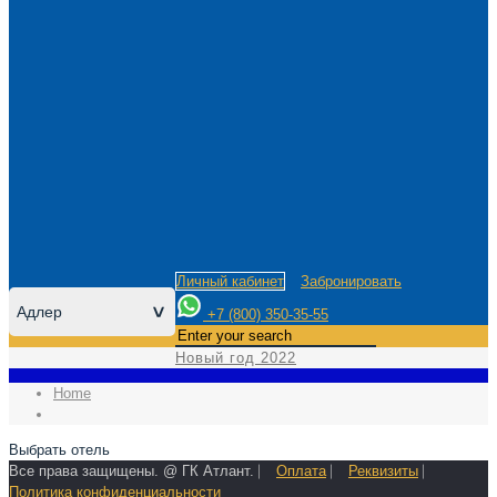
Личный кабинет
Забронировать
Адлер
>
+7 (800) 350-35-55
Новый год 2022
Home
Выбрать отель
Все права защищены. @ ГК Атлант. ⎸
Оплата
⎸
Реквизиты
⎸
Политика конфиденциальности