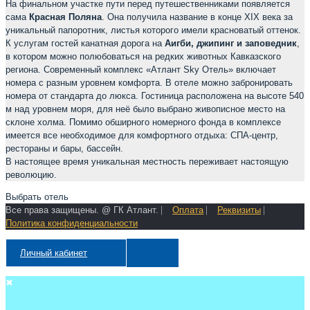
На финальном участке пути перед путешественниками появляется
сама
Красная Поляна
. Она получила название в конце XIX века за
уникальный папоротник, листья которого имели красноватый оттенок.
К услугам гостей канатная дорога на
Аигби, джипинг и заповедник
,
в котором можно полюбоваться на редких животных Кавказского
региона. Современный комплекс «Атлант Sky Отель» включает
номера с разным уровнем комфорта. В отеле можно забронировать
номера от стандарта до люкса. Гостиница расположена на высоте 540
м над уровнем моря, для неё было выбрано живописное место на
склоне холма. Помимо обширного номерного фонда в комплексе
имеется все необходимое для комфортного отдыха: СПА-центр,
рестораны и бары, бассейн.
В настоящее время уникальная местность переживает настоящую
революцию.
Выбрать отель
Все права защищены. @ ГК Атлант. ⎸
Оплата
⎸
Реквизиты
⎸
Политика конфиденциальности
Личный кабинет
✖