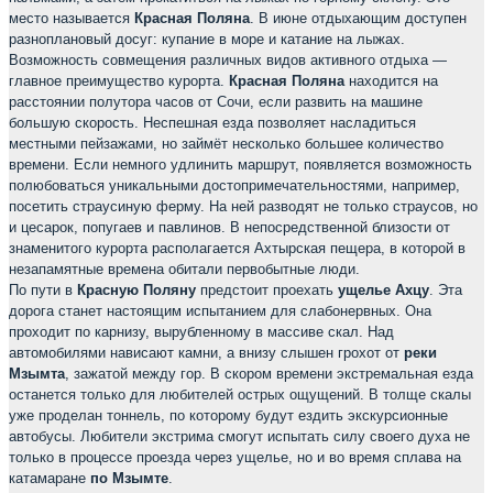
место называется
Красная Поляна
. В июне отдыхающим доступен
разноплановый досуг: купание в море и катание на лыжах.
Возможность совмещения различных видов активного отдыха —
главное преимущество курорта.
Красная Поляна
находится на
расстоянии полутора часов от Сочи, если развить на машине
большую скорость. Неспешная езда позволяет насладиться
местными пейзажами, но займёт несколько большее количество
времени. Если немного удлинить маршрут, появляется возможность
полюбоваться уникальными достопримечательностями, например,
посетить страусиную ферму. На ней разводят не только страусов, но
и цесарок, попугаев и павлинов. В непосредственной близости от
знаменитого курорта располагается Ахтырская пещера, в которой в
незапамятные времена обитали первобытные люди.
По пути в
Красную Поляну
предстоит проехать
ущелье Ахцу
. Эта
дорога станет настоящим испытанием для слабонервных. Она
проходит по карнизу, вырубленному в массиве скал. Над
автомобилями нависают камни, а внизу слышен грохот от
реки
Мзымта
, зажатой между гор. В скором времени экстремальная езда
останется только для любителей острых ощущений. В толще скалы
уже проделан тоннель, по которому будут ездить экскурсионные
автобусы. Любители экстрима смогут испытать силу своего духа не
только в процессе проезда через ущелье, но и во время сплава на
катамаране
по Мзымте
.