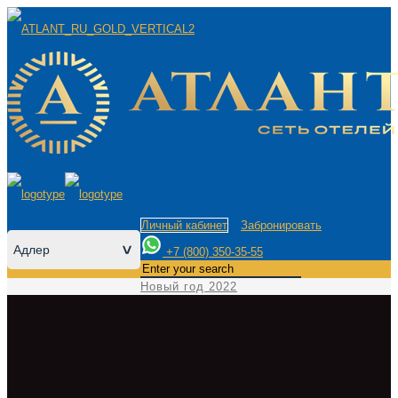
Личный кабинет
Забронировать
Адлер
>
+7 (800) 350-35-55
Новый год 2022