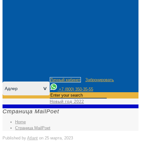
Личный кабинет
Забронировать
Адлер
>
+7 (800) 350-35-55
Новый год 2022
Страница MailPoet
Home
Страница MailPoet
Published by
Atlant
on
25 марта, 2023