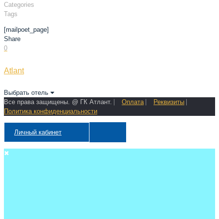
Categories
Tags
[mailpoet_page]
Share
0
Atlant
Выбрать отель
Все права защищены. @ ГК Атлант. ⎸
Оплата
⎸
Реквизиты
⎸
Политика конфиденциальности
Личный кабинет
✖